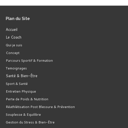
"Mieux vaut prévenir que
Plan
du Site
guérir"
Accueil
Le Coach
Qui je suis
Alors effectuons ce travail de fond
ensemble
pour
Concept
vous permettre de mieux éviter les blessures
Parcours Sportif & Formation
(passagères ou à répétition).
Temoignages
Santé & Bien-Être
Sport & Santé
Entretien Physique
Perte de Poids & Nutrition
Réathlétisation Post Blessure & Prévention
Souplesse & Equilibre
Gestion du Stress & Bien-Être