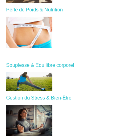
deviennent vite un mauvais souvenir. Être
Perte de Poids & Nutrition
réactif est donc primordial.
La période de repos, suivie de soins, d'un réveil
musculaire, sensoriel, précède une période de
renforcement musculaire
(associé à un travail de
Souplesse & Equilibre corporel
souplesse
). Il est donc question de remettre
progressivement la machine en route.
Dans le cas où un (voire plusieurs) élément est
négligé, ça peut vite s'aggraver, s'éterniser et devenir
Gestion du Stress & Bien-Être
un cauchemar.
Là encore, la somme de détails fait la différence. Il
convient donc d'être progressif, attentif à l'hygiène de
vie (
nutrition
, sommeil), et tout ce qui peut nuire au
bon fonctionnement de l'organisme.